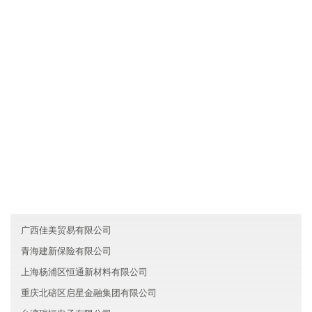
云南广汇环保有限公司拥有先进的现代化生产设备和生产工艺，确
保产品品质不仅达到国家标准，而且优于国家标准；发挥公司原材
料采购优势和成本管控优势，使产品的性价比较优；直接与国际和
国内原材料生产厂家合作，确保原材料进货渠道都是来自化工原料
知名生产企业。
友情链接
重庆合川区天瑞环保有限公司
浙江舟山识成金融有限公司
青海鑫达旅游有限公司
广西佳美贸易有限公司
青海建新保险有限公司
上海杨浦区恒通新材料有限公司
重庆北碚区启星金融集团有限公司